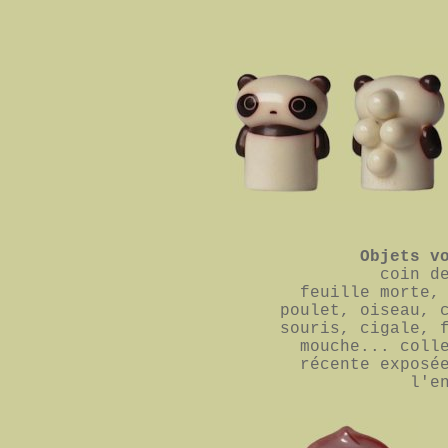
Objets v
coin d
feuille morte,
poulet, oiseau, 
souris, cigale, 
mouche... coll
récente exposé
l'e