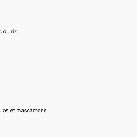
c du riz…
ulos et mascarpone