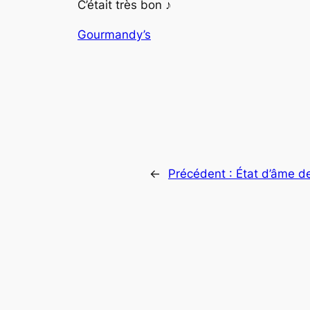
C’était très bon ♪
Gourmandy’s
←
Précédent :
État d’âme d