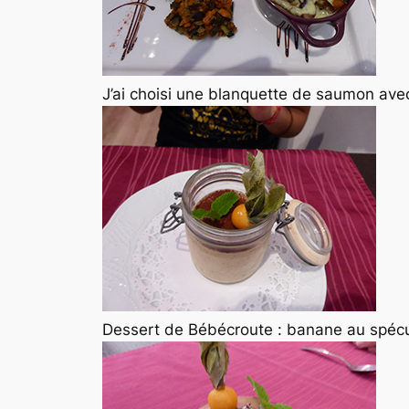
J’ai choisi une blanquette de saumon ave
Dessert de Bébécroute : banane au spéc