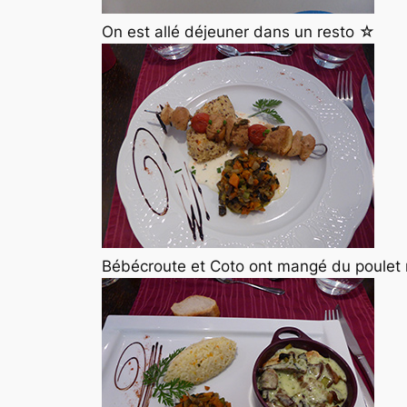
On est allé déjeuner dans un resto ☆
Bébécroute et Coto ont mangé du poulet m