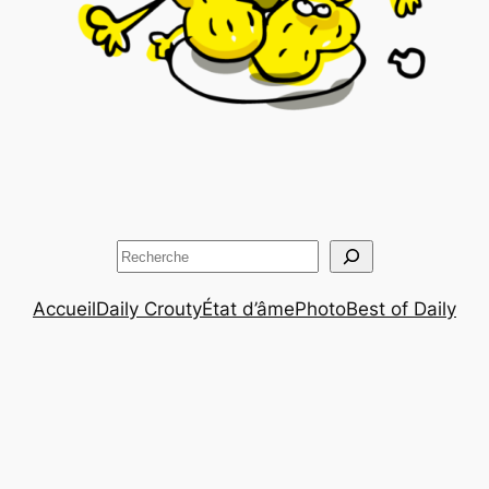
Rechercher
Accueil
Daily Crouty
État d’âme
Photo
Best of Daily