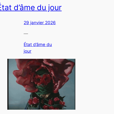
État d’âme du jour
29 janvier 2026
—
État d’âme du
jour