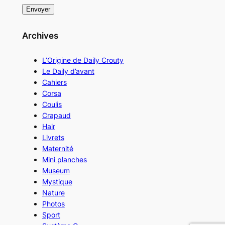
Archives
L’Origine de Daily Crouty
Le Daily d’avant
Cahiers
Corsa
Coulis
Crapaud
Hair
Livrets
Maternité
Mini planches
Museum
Mystique
Nature
Photos
Sport