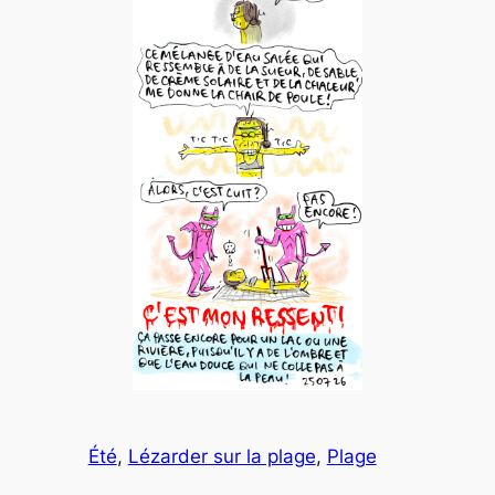
Été
, 
Lézarder sur la plage
, 
Plage