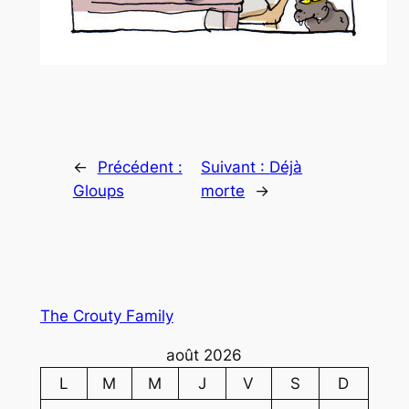
←
Précédent :
Suivant :
Déjà
Gloups
morte
→
The Crouty Family
août 2026
L
M
M
J
V
S
D