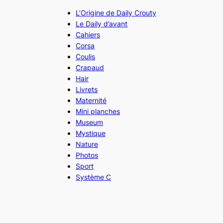
L’Origine de Daily Crouty
Le Daily d’avant
Cahiers
Corsa
Coulis
Crapaud
Hair
Livrets
Maternité
Mini planches
Museum
Mystique
Nature
Photos
Sport
Système C