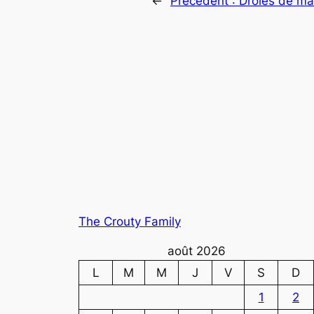
←
Précédent :
Drôles de ma
The Crouty Family
août 2026
L
M
M
J
V
S
D
1
2