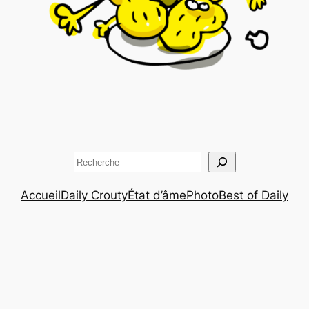
Rechercher
Accueil
Daily Crouty
État d’âme
Photo
Best of Daily