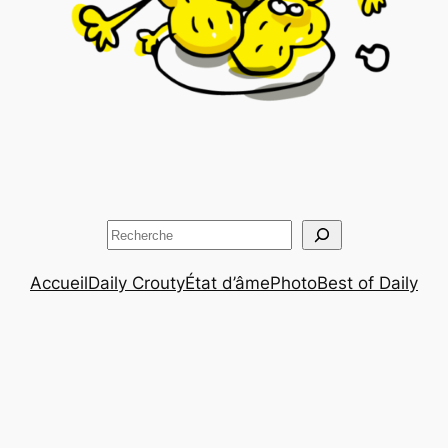
Rechercher
Accueil
Daily Crouty
État d’âme
Photo
Best of Daily