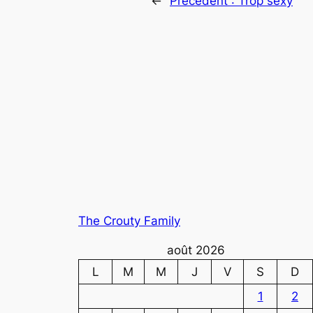
←
Précédent :
Trop sexy
The Crouty Family
août 2026
L
M
M
J
V
S
D
1
2