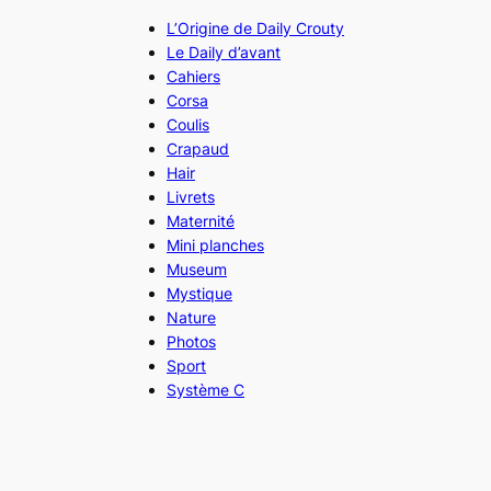
L’Origine de Daily Crouty
Le Daily d’avant
Cahiers
Corsa
Coulis
Crapaud
Hair
Livrets
Maternité
Mini planches
Museum
Mystique
Nature
Photos
Sport
Système C