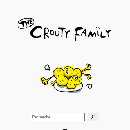
Aller
au
contenu
Rechercher