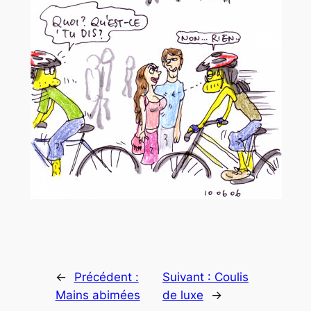
←
Précédent :
Suivant :
Coulis
Mains abimées
de luxe
→