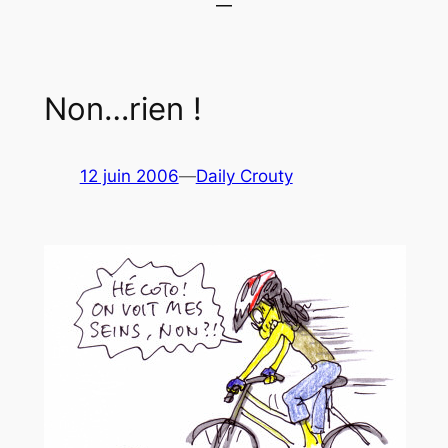
Non…rien !
12 juin 2006
—
Daily Crouty