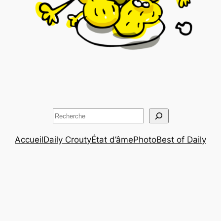
Rechercher
Accueil
Daily Crouty
État d’âme
Photo
Best of Daily