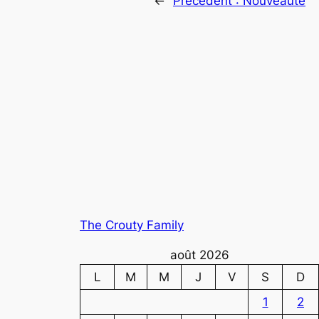
←
Précédent :
Nouveauté
The Crouty Family
août 2026
L
M
M
J
V
S
D
1
2