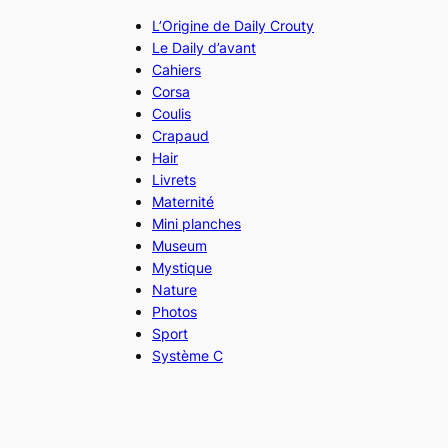
L’Origine de Daily Crouty
Le Daily d’avant
Cahiers
Corsa
Coulis
Crapaud
Hair
Livrets
Maternité
Mini planches
Museum
Mystique
Nature
Photos
Sport
Système C