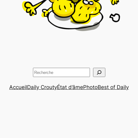
Rechercher
Accueil
Daily Crouty
État d’âme
Photo
Best of Daily