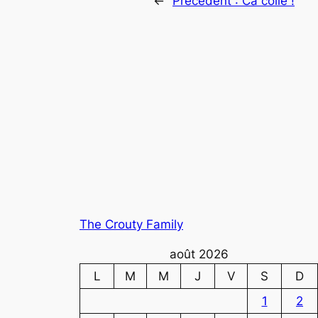
←
Précédent :
Ca colle !
The Crouty Family
août 2026
L
M
M
J
V
S
D
1
2