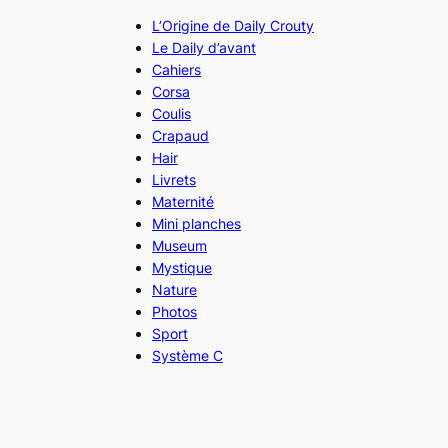
L’Origine de Daily Crouty
Le Daily d’avant
Cahiers
Corsa
Coulis
Crapaud
Hair
Livrets
Maternité
Mini planches
Museum
Mystique
Nature
Photos
Sport
Système C