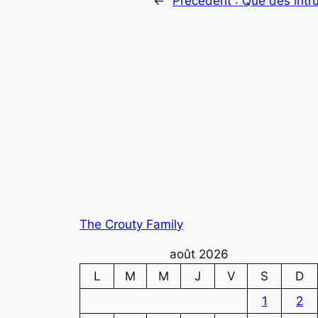
←
Précédent :
Que des intru
The Crouty Family
août 2026
L
M
M
J
V
S
D
1
2