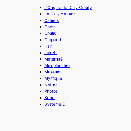
L’Origine de Daily Crouty
Le Daily d’avant
Cahiers
Corsa
Coulis
Crapaud
Hair
Livrets
Maternité
Mini planches
Museum
Mystique
Nature
Photos
Sport
Système C