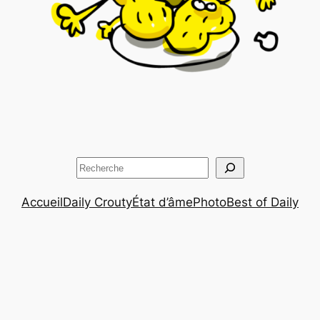
Rechercher
Accueil
Daily Crouty
État d’âme
Photo
Best of Daily