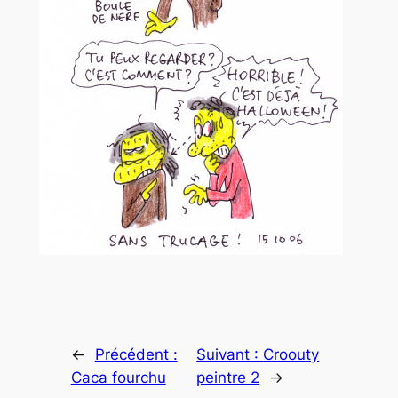
←
Précédent :
Suivant :
Croouty
Caca fourchu
peintre 2
→