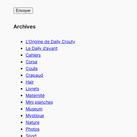
Archives
L’Origine de Daily Crouty
Le Daily d’avant
Cahiers
Corsa
Coulis
Crapaud
Hair
Livrets
Maternité
Mini planches
Museum
Mystique
Nature
Photos
Sport