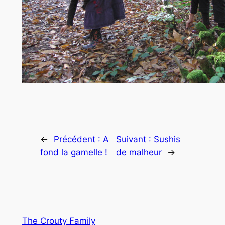
←
Précédent :
A
Suivant :
Sushis
fond la gamelle !
de malheur
→
The Crouty Family