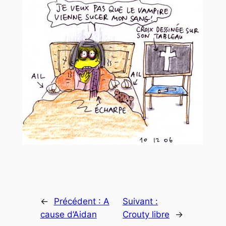
←
Précédent :
A
Suivant :
cause d’Aidan
Crouty libre
→