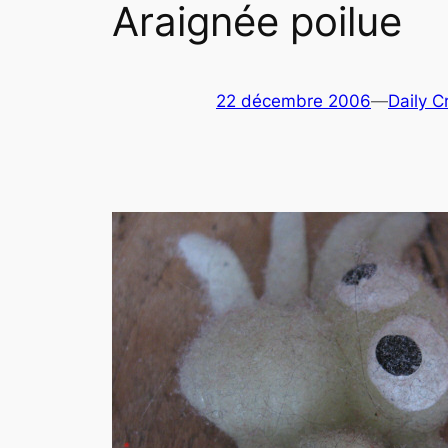
Araignée poilue
22 décembre 2006
—
Daily C