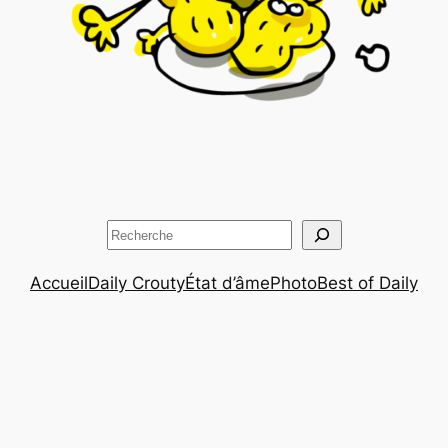
Rechercher
Accueil
Daily Crouty
État d’âme
Photo
Best of Daily