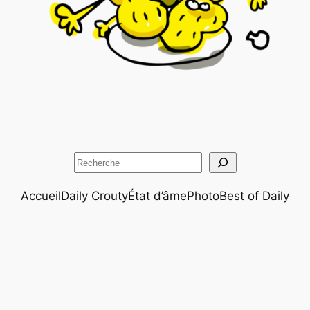
Rechercher
Accueil
Daily Crouty
État d’âme
Photo
Best of Daily