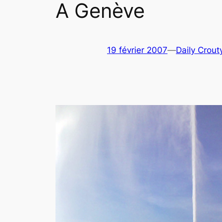
A Genève
19 février 2007
—
Daily Crout