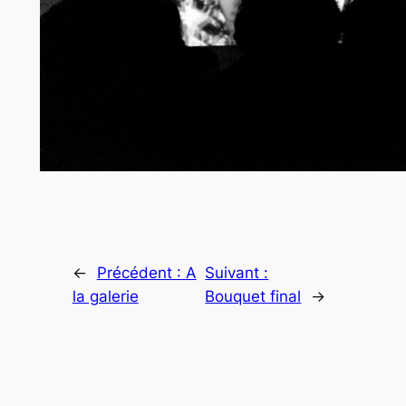
←
Précédent :
A
Suivant :
la galerie
Bouquet final
→