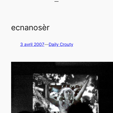
ecnanosèr
3 avril 2007
—
Daily Crouty