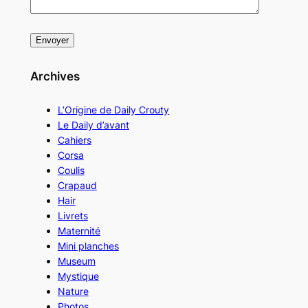
Archives
L’Origine de Daily Crouty
Le Daily d’avant
Cahiers
Corsa
Coulis
Crapaud
Hair
Livrets
Maternité
Mini planches
Museum
Mystique
Nature
Photos