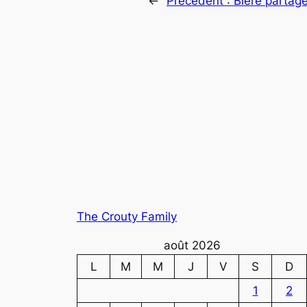
←
Précédent :
Bière partag
The Crouty Family
août 2026
L
M
M
J
V
S
D
1
2