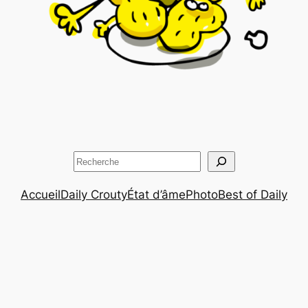
Rechercher
Accueil
Daily Crouty
État d’âme
Photo
Best of Daily