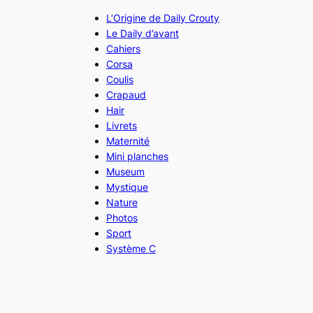
L’Origine de Daily Crouty
Le Daily d’avant
Cahiers
Corsa
Coulis
Crapaud
Hair
Livrets
Maternité
Mini planches
Museum
Mystique
Nature
Photos
Sport
Système C