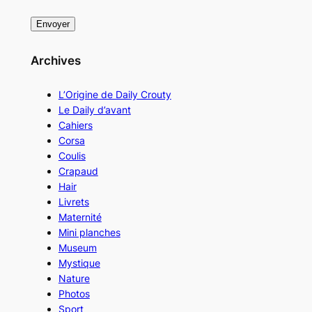
Archives
L’Origine de Daily Crouty
Le Daily d’avant
Cahiers
Corsa
Coulis
Crapaud
Hair
Livrets
Maternité
Mini planches
Museum
Mystique
Nature
Photos
Sport