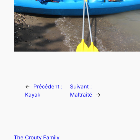
←
Précédent :
Suivant :
Kayak
Maltraité
→
The Crouty Family