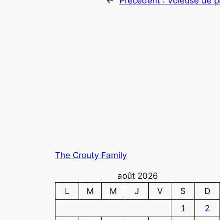
←
Précédent :
Voleuse de p
The Crouty Family
août 2026
L
M
M
J
V
S
D
1
2