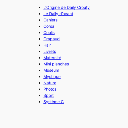
L’Origine de Daily Crouty
Le Daily d’avant
Cahiers
Corsa
Coulis
Crapaud
Hair
Livrets
Maternité
Mini planches
Museum
Mystique
Nature
Photos
Sport
Système C