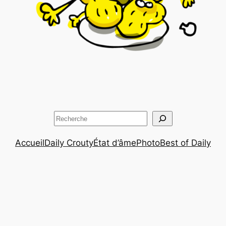
Rechercher
Accueil
Daily Crouty
État d’âme
Photo
Best of Daily