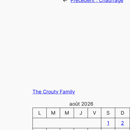
←
Précédent :
Chauffage
The Crouty Family
août 2026
L
M
M
J
V
S
D
1
2