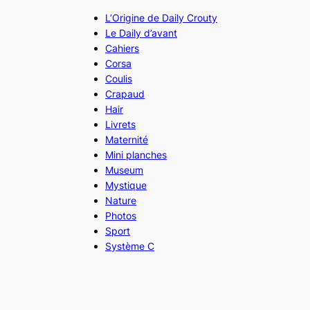
L’Origine de Daily Crouty
Le Daily d’avant
Cahiers
Corsa
Coulis
Crapaud
Hair
Livrets
Maternité
Mini planches
Museum
Mystique
Nature
Photos
Sport
Système C