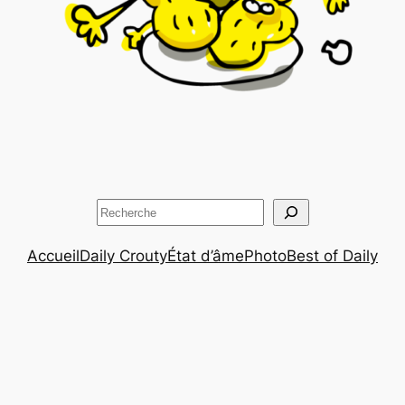
Rechercher
Accueil
Daily Crouty
État d’âme
Photo
Best of Daily