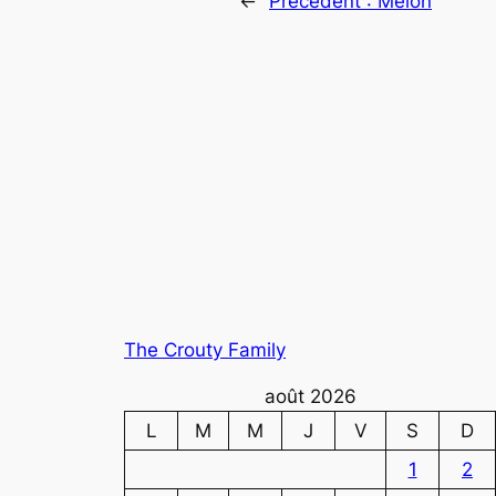
←
Précédent :
Melon
The Crouty Family
août 2026
L
M
M
J
V
S
D
1
2