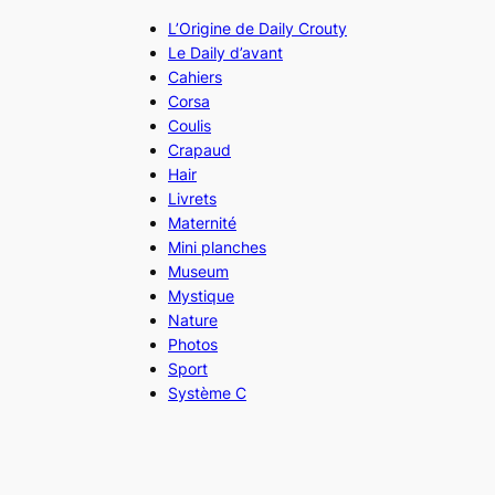
L’Origine de Daily Crouty
Le Daily d’avant
Cahiers
Corsa
Coulis
Crapaud
Hair
Livrets
Maternité
Mini planches
Museum
Mystique
Nature
Photos
Sport
Système C