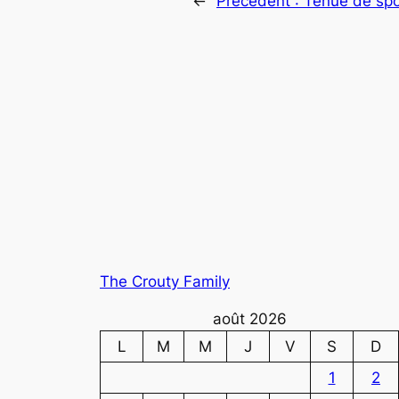
←
Précédent :
Tenue de spo
The Crouty Family
août 2026
L
M
M
J
V
S
D
1
2