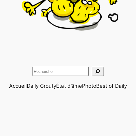
Rechercher
Accueil
Daily Crouty
État d’âme
Photo
Best of Daily