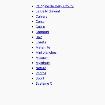
L’Origine de Daily Crouty
Le Daily d’avant
Cahiers
Corsa
Coulis
Crapaud
Hair
Livrets
Maternité
Mini planches
Museum
Mystique
Nature
Photos
Sport
Système C