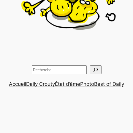
Rechercher
Accueil
Daily Crouty
État d’âme
Photo
Best of Daily