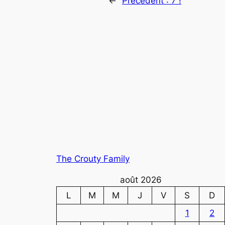
←
Précédent :
7 !
The Crouty Family
août 2026
L
M
M
J
V
S
D
1
2