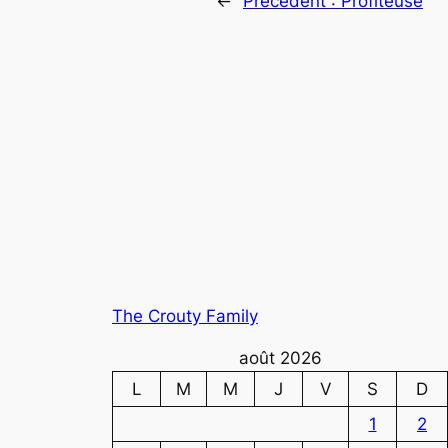
←
Précédent :
Profiteuse
The Crouty Family
août 2026
L
M
M
J
V
S
D
1
2