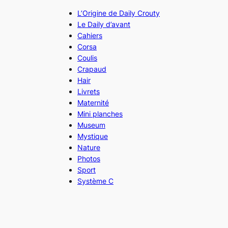
L’Origine de Daily Crouty
Le Daily d’avant
Cahiers
Corsa
Coulis
Crapaud
Hair
Livrets
Maternité
Mini planches
Museum
Mystique
Nature
Photos
Sport
Système C