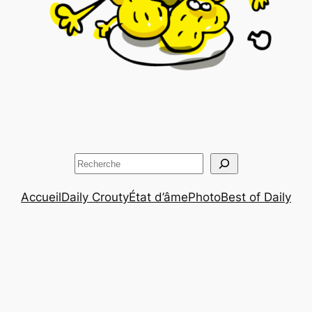
Rechercher
Accueil
Daily Crouty
État d’âme
Photo
Best of Daily