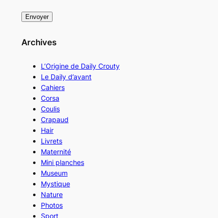
Archives
L’Origine de Daily Crouty
Le Daily d’avant
Cahiers
Corsa
Coulis
Crapaud
Hair
Livrets
Maternité
Mini planches
Museum
Mystique
Nature
Photos
Sport