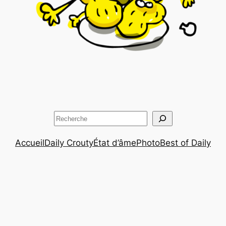
Rechercher
Accueil
Daily Crouty
État d’âme
Photo
Best of Daily