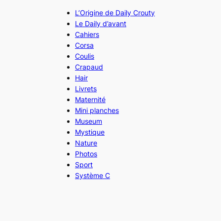
L’Origine de Daily Crouty
Le Daily d’avant
Cahiers
Corsa
Coulis
Crapaud
Hair
Livrets
Maternité
Mini planches
Museum
Mystique
Nature
Photos
Sport
Système C