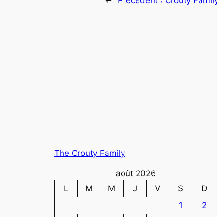
←
Précédent :
Crouty Famil
The Crouty Family
août 2026
L
M
M
J
V
S
D
1
2