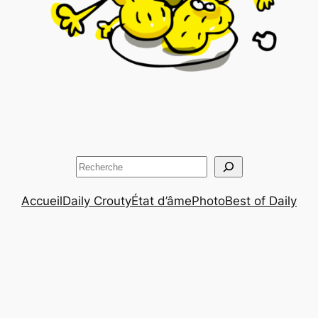
Rechercher
Accueil
Daily Crouty
État d’âme
Photo
Best of Daily