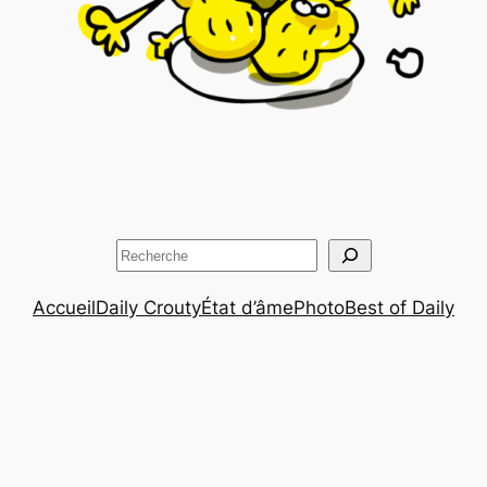
Rechercher
Accueil
Daily Crouty
État d’âme
Photo
Best of Daily