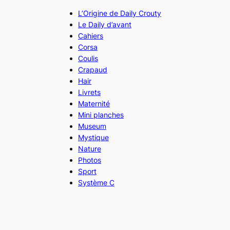
L’Origine de Daily Crouty
Le Daily d’avant
Cahiers
Corsa
Coulis
Crapaud
Hair
Livrets
Maternité
Mini planches
Museum
Mystique
Nature
Photos
Sport
Système C