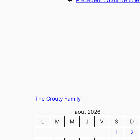
←
Précédent :
Gant de toile
The Crouty Family
août 2026
L
M
M
J
V
S
D
1
2