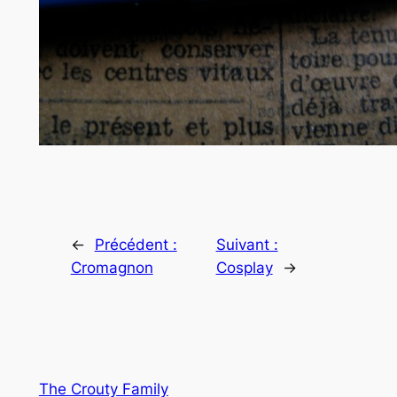
←
Précédent :
Suivant :
Cromagnon
Cosplay
→
The Crouty Family