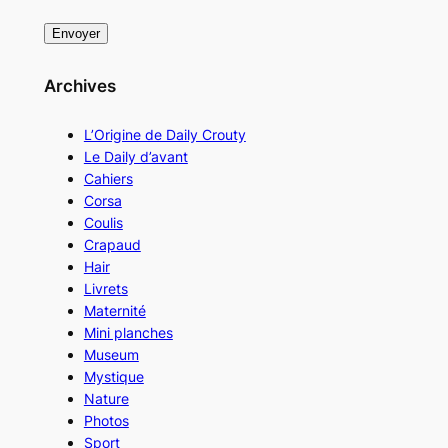
Archives
L’Origine de Daily Crouty
Le Daily d’avant
Cahiers
Corsa
Coulis
Crapaud
Hair
Livrets
Maternité
Mini planches
Museum
Mystique
Nature
Photos
Sport