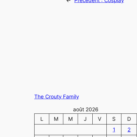
←
Précédent :
Cosplay
The Crouty Family
août 2026
L
M
M
J
V
S
D
1
2