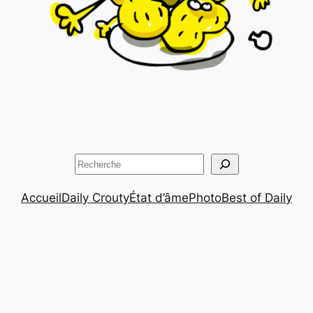
Rechercher
Accueil
Daily Crouty
État d’âme
Photo
Best of Daily