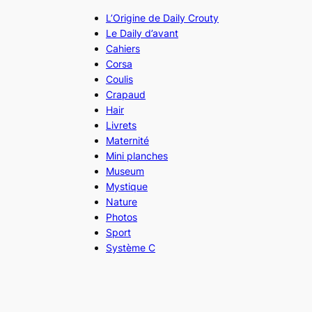
L’Origine de Daily Crouty
Le Daily d’avant
Cahiers
Corsa
Coulis
Crapaud
Hair
Livrets
Maternité
Mini planches
Museum
Mystique
Nature
Photos
Sport
Système C