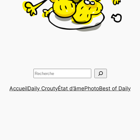
Rechercher
Accueil
Daily Crouty
État d’âme
Photo
Best of Daily