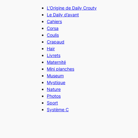
L’Origine de Daily Crouty
Le Daily d’avant
Cahiers
Corsa
Coulis
Crapaud
Hair
Livrets
Maternité
Mini planches
Museum
Mystique
Nature
Photos
Sport
Système C