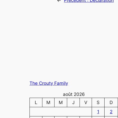
←
Précédent :
Déclaration
The Crouty Family
août 2026
L
M
M
J
V
S
D
1
2