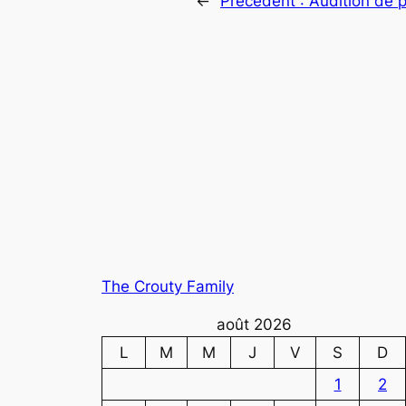
←
Précédent :
Audition de 
The Crouty Family
août 2026
L
M
M
J
V
S
D
1
2