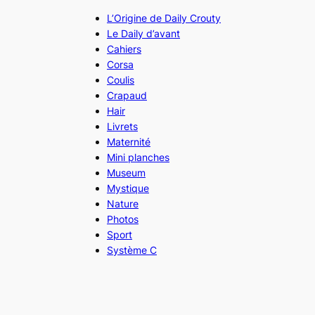
L’Origine de Daily Crouty
Le Daily d’avant
Cahiers
Corsa
Coulis
Crapaud
Hair
Livrets
Maternité
Mini planches
Museum
Mystique
Nature
Photos
Sport
Système C