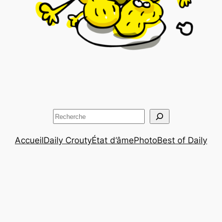
Rechercher
Accueil
Daily Crouty
État d’âme
Photo
Best of Daily