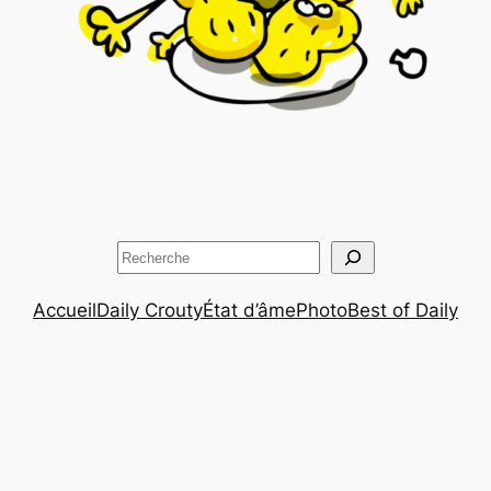
Rechercher
Accueil
Daily Crouty
État d’âme
Photo
Best of Daily