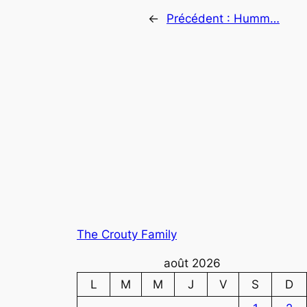
←
Précédent :
Humm…
The Crouty Family
août 2026
L
M
M
J
V
S
D