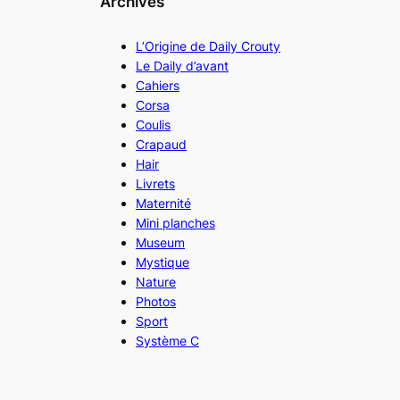
Archives
L’Origine de Daily Crouty
Le Daily d’avant
Cahiers
Corsa
Coulis
Crapaud
Hair
Livrets
Maternité
Mini planches
Museum
Mystique
Nature
Photos
Sport
Système C