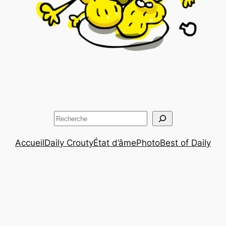
Rechercher
Accueil
Daily Crouty
État d’âme
Photo
Best of Daily