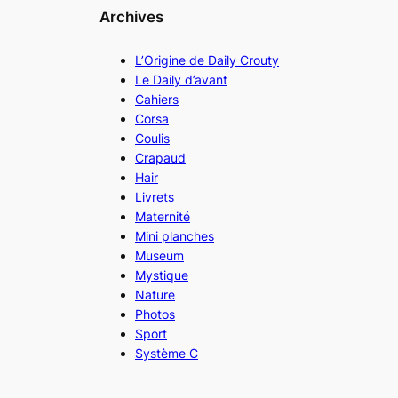
Archives
L’Origine de Daily Crouty
Le Daily d’avant
Cahiers
Corsa
Coulis
Crapaud
Hair
Livrets
Maternité
Mini planches
Museum
Mystique
Nature
Photos
Sport
Système C