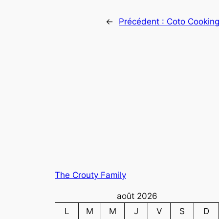
←
Précédent :
Coto Cookin
The Crouty Family
août 2026
L
M
M
J
V
S
D