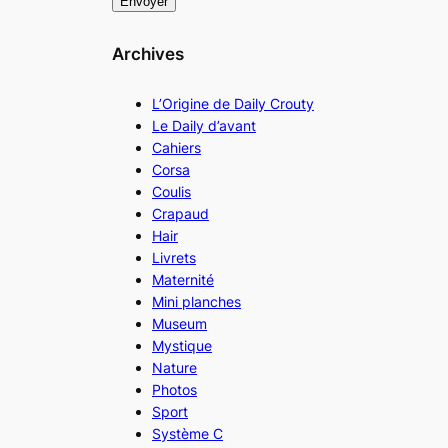
Archives
L’Origine de Daily Crouty
Le Daily d’avant
Cahiers
Corsa
Coulis
Crapaud
Hair
Livrets
Maternité
Mini planches
Museum
Mystique
Nature
Photos
Sport
Système C