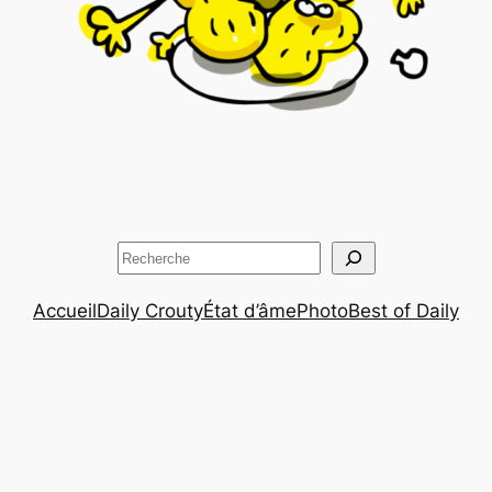
Rechercher
Accueil
Daily Crouty
État d’âme
Photo
Best of Daily