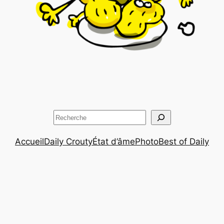
Rechercher
Accueil
Daily Crouty
État d’âme
Photo
Best of Daily