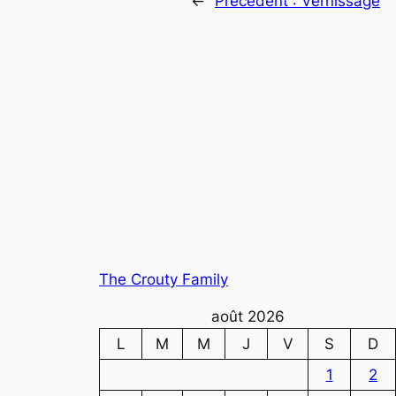
←
Précédent :
Vernissage
The Crouty Family
août 2026
L
M
M
J
V
S
D
1
2