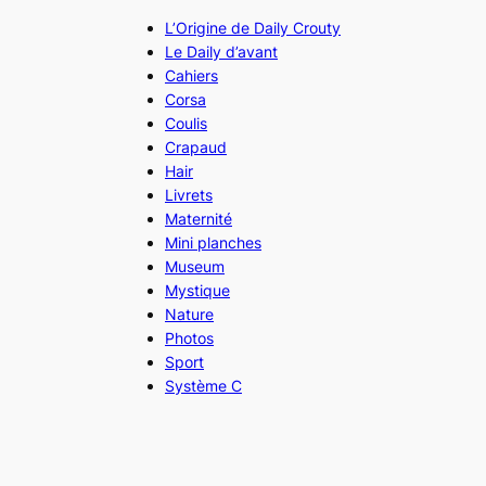
L’Origine de Daily Crouty
Le Daily d’avant
Cahiers
Corsa
Coulis
Crapaud
Hair
Livrets
Maternité
Mini planches
Museum
Mystique
Nature
Photos
Sport
Système C