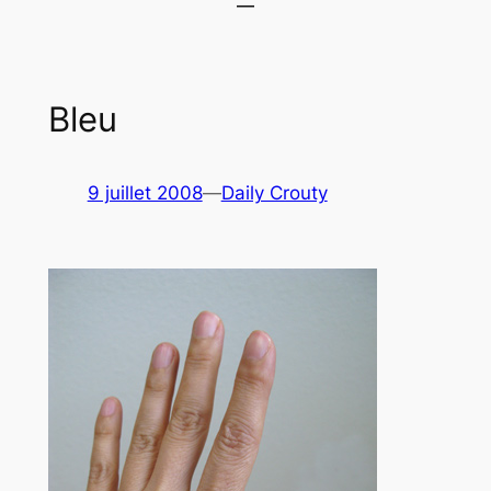
Bleu
9 juillet 2008
—
Daily Crouty