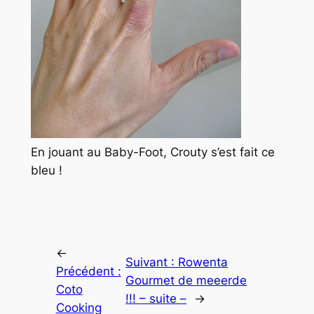
En jouant au Baby-Foot, Crouty s’est fait ce
bleu !
←
Suivant :
Rowenta
Précédent :
Gourmet de meeerde
Coto
!!! – suite –
→
Cooking