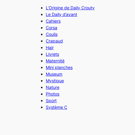
L’Origine de Daily Crouty
Le Daily d’avant
Cahiers
Corsa
Coulis
Crapaud
Hair
Livrets
Maternité
Mini planches
Museum
Mystique
Nature
Photos
Sport
Système C