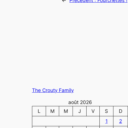
←
Précédent :
Fourchettes !
The Crouty Family
août 2026
L
M
M
J
V
S
D
1
2