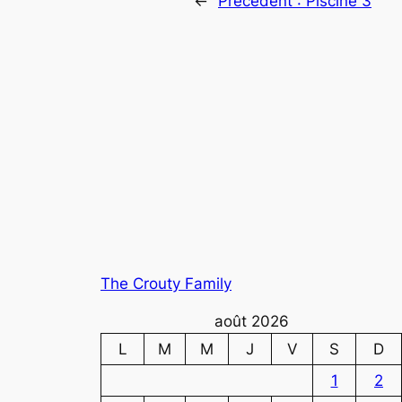
←
Précédent :
Piscine 3
The Crouty Family
août 2026
L
M
M
J
V
S
D
1
2