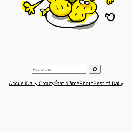
Rechercher
Accueil
Daily Crouty
État d’âme
Photo
Best of Daily