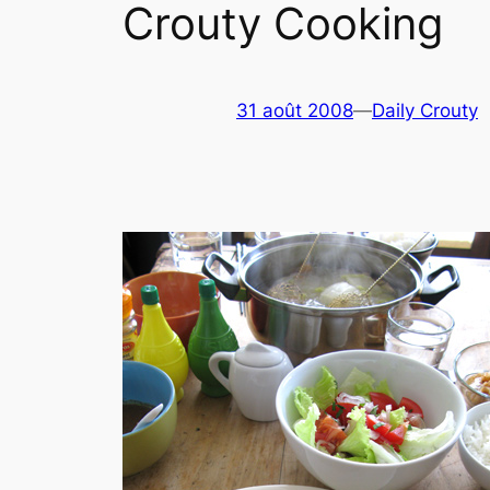
Crouty Cooking
31 août 2008
—
Daily Crouty