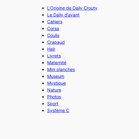
L’Origine de Daily Crouty
Le Daily d’avant
Cahiers
Corsa
Coulis
Crapaud
Hair
Livrets
Maternité
Mini planches
Museum
Mystique
Nature
Photos
Sport
Système C