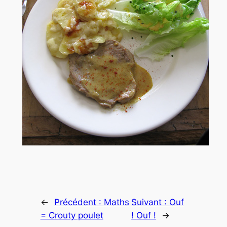
←
Précédent :
Maths
Suivant :
Ouf
= Crouty poulet
! Ouf !
→