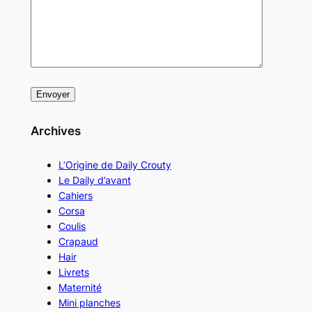
Archives
L’Origine de Daily Crouty
Le Daily d’avant
Cahiers
Corsa
Coulis
Crapaud
Hair
Livrets
Maternité
Mini planches