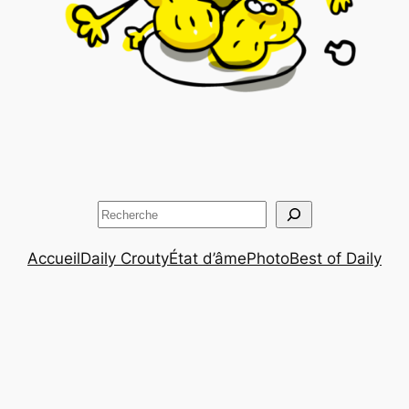
Rechercher
Accueil
Daily Crouty
État d’âme
Photo
Best of Daily