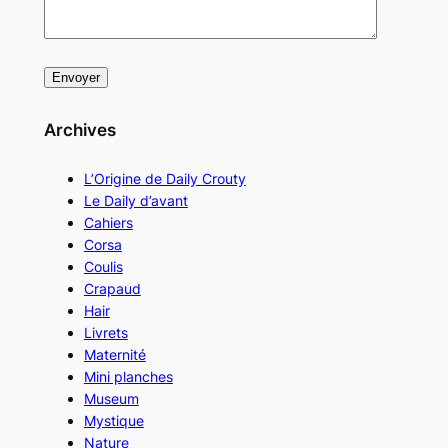
Archives
L’Origine de Daily Crouty
Le Daily d’avant
Cahiers
Corsa
Coulis
Crapaud
Hair
Livrets
Maternité
Mini planches
Museum
Mystique
Nature