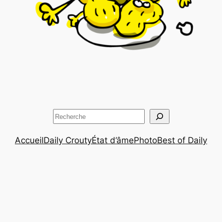
Rechercher
Accueil
Daily Crouty
État d’âme
Photo
Best of Daily