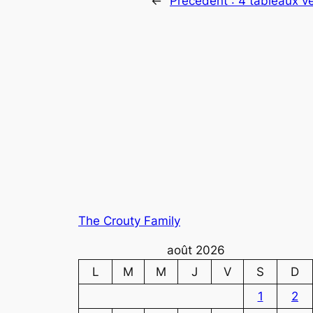
←
Précédent :
4 tableaux v
The Crouty Family
août 2026
L
M
M
J
V
S
D
1
2