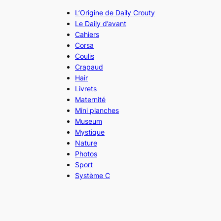
L’Origine de Daily Crouty
Le Daily d’avant
Cahiers
Corsa
Coulis
Crapaud
Hair
Livrets
Maternité
Mini planches
Museum
Mystique
Nature
Photos
Sport
Système C