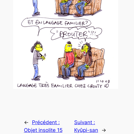
←
Précédent :
Suivant :
Objet insolite 15
Kyûpi-san
→