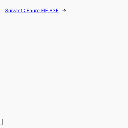
Suivant :
Faure FIE 63F
→