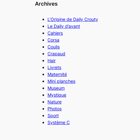
Archives
L’Origine de Daily Crouty
Le Daily d’avant
Cahiers
Corsa
Coulis
Crapaud
Hair
Livrets
Maternité
Mini planches
Museum
Mystique
Nature
Photos
Sport
Système C