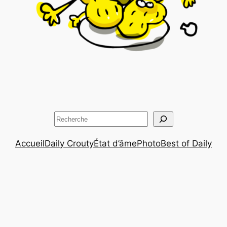
Rechercher
Accueil
Daily Crouty
État d’âme
Photo
Best of Daily