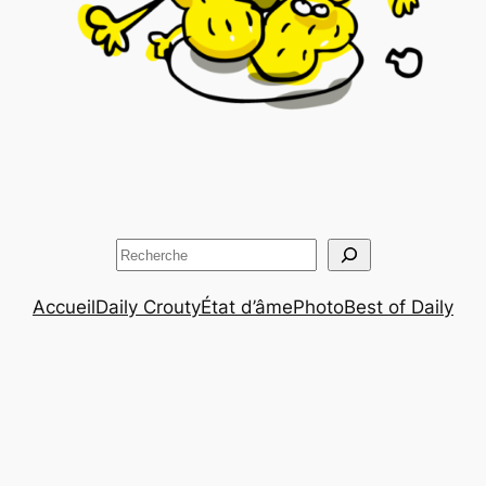
Rechercher
Accueil
Daily Crouty
État d’âme
Photo
Best of Daily