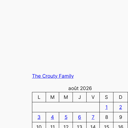
The Crouty Family
août 2026
L
M
M
J
V
S
D
1
2
3
4
5
6
7
8
9
10
11
12
13
14
15
16