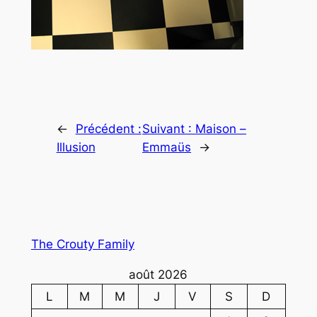
←
Précédent :
Suivant :
Maison –
Illusion
Emmaüs
→
The Crouty Family
août 2026
L
M
M
J
V
S
D